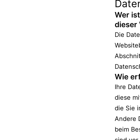
Date
Wer is
dieser
Die Date
Website
Abschnit
Datensc
Wie er
Ihre Da
diese mi
die Sie 
Andere D
beim Bes