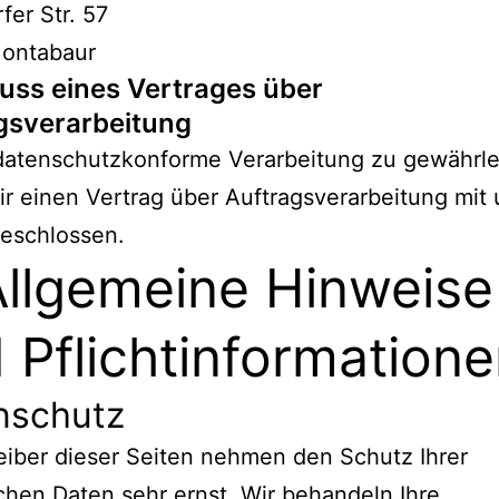
fer Str. 57
ontabaur
uss eines Vertrages über
gsverarbeitung
datenschutzkonforme Verarbeitung zu gewährle
r einen Vertrag über Auftragsverarbeitung mit
geschlossen.
Allgemeine Hinweise
 Pflicht­information
nschutz
eiber dieser Seiten nehmen den Schutz Ihrer
chen Daten sehr ernst. Wir behandeln Ihre