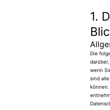
1. 
Bli
Allg
Die fol
darüber,
wenn Si
sind all
können.
entnehm
Datensc