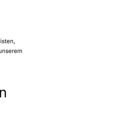
isten,
 unserem
en