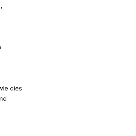
,
m
wie dies
und