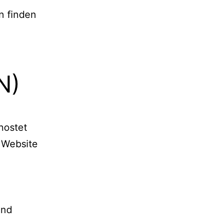
n finden
N)
hostet
 Website
und