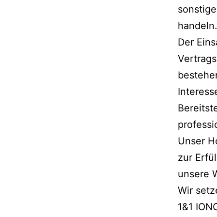
sonstige
handeln
Der Eins
Vertrags
bestehen
Interess
Bereitst
professi
Unser Ho
zur Erfü
unsere W
Wir setz
1&1 ION