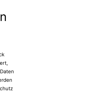
en
ck
ert,
 Daten
werden
schutz