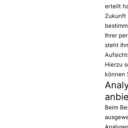
erteilt 
Zukunft 
bestimm
Ihrer p
steht Ih
Aufsicht
Hierzu 
können S
Analy
anbi
Beim Bes
ausgewe
Analyse