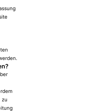
fassung
site
aten
werden.
en?
über
erdem
n zu
eitung