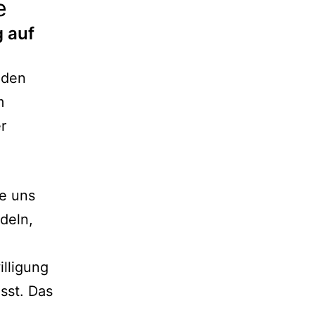
e
g auf
 den
m
r
e uns
deln,
lligung
sst. Das