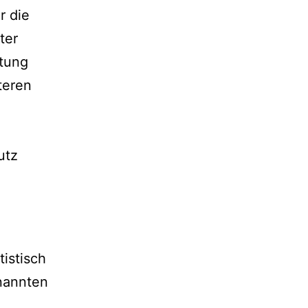
r die
ter
tung
teren
utz
istisch
nannten