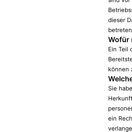
sind vor
Betriebs
dieser D
betreten
Wofür 
Ein Teil
Bereitst
können 
Welche
Sie habe
Herkunf
persone
ein Rech
verlange