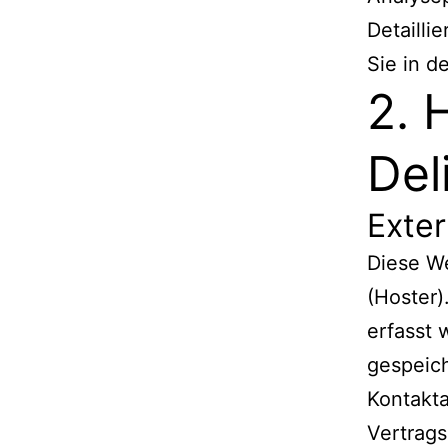
Detailli
Sie in d
2. 
Del
Exte
Diese We
(Hoster)
erfasst 
gespeich
Kontakt
Vertrags