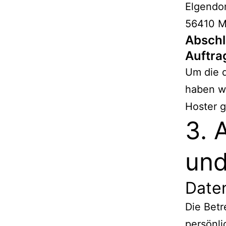
Elgendor
56410 M
Abschl
Auftra
Um die 
haben wi
Hoster 
3. 
und
Date
Die Betr
persönli