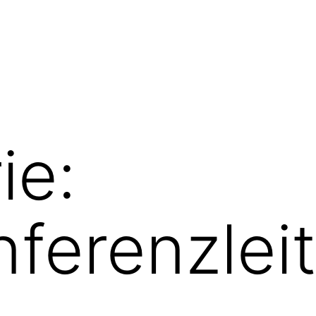
ie:
ferenzlei