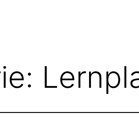
ie:
Lernpl