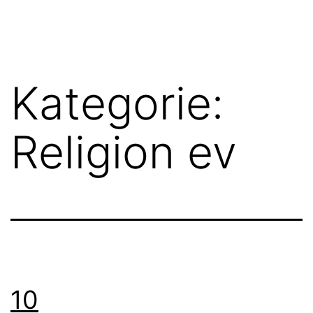
Zum
FGN
Inhalt
springen
Kategorie:
Religion ev
10