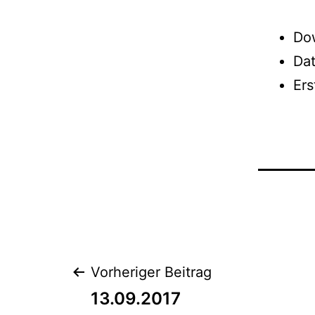
Do
Da
Er
Beitrags-
Vorheriger Beitrag
13.09.2017