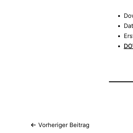
Do
Da
Er
DO
Beitrags-
Vorheriger Beitrag