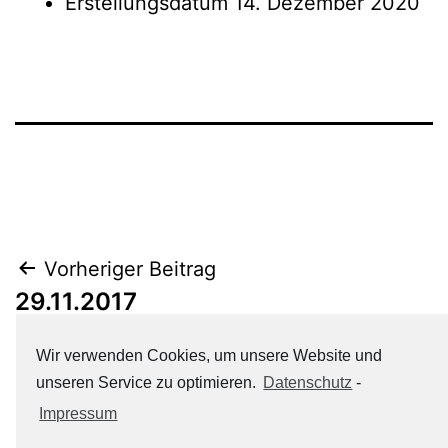
Erstellungsdatum
14. Dezember 2020
Beitrags-
Vorheriger Beitrag
29.11.2017
Navigation
Wir verwenden Cookies, um unsere Website und
Nächster Beitrag
unseren Service zu optimieren.
Datenschutz
-
13.09.2017
Impressum