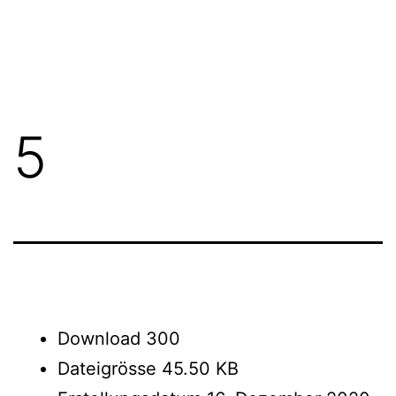
Zum
FGN
Inhalt
springen
5
Download
300
Dateigrösse
45.50 KB