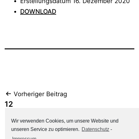
Erstellungsdatum
16. Dezember 2020
DOWNLOAD
Beitrags-
Vorheriger Beitrag
12
Navigation
Wir verwenden Cookies, um unsere Website und
Nächster Beitrag
unseren Service zu optimieren.
Datenschutz
-
6
Impressum