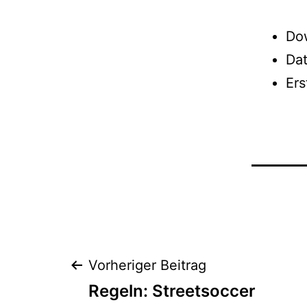
Do
Da
Er
Beitrags-
Vorheriger Beitrag
Regeln: Streetsoccer