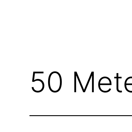
Zum
Inhalt
springen
FGN
50 Mete