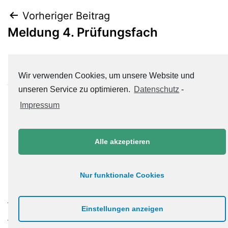
Beitrags-
Vorheriger Beitrag
Meldung 4. Prüfungsfach
Navigation
Nächster Beitrag
Wir verwenden Cookies, um unsere Website und
Abgangszeugnis zum Ausfüllen mit
unseren Service zu optimieren.
Datenschutz
-
PC
Impressum
Alle akzeptieren
Nur funktionale Cookies
Datenschutzerklärung
Einstellungen anzeigen
Impressum