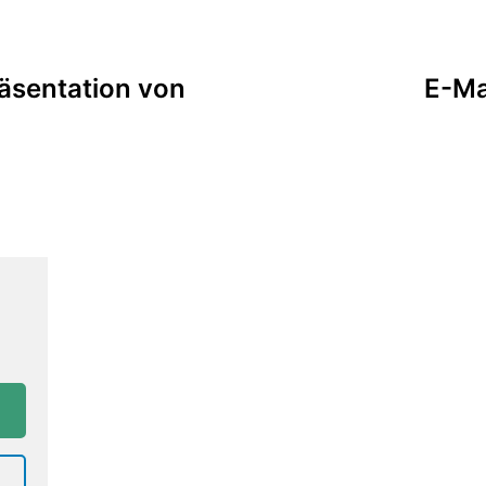
äsentation von
E-Ma
n