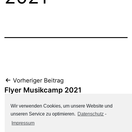
Beitrags-
Vorheriger Beitrag
Flyer Musikcamp 2021
Navigation
Wir verwenden Cookies, um unsere Website und
Nächster Beitrag
unseren Service zu optimieren.
Datenschutz
-
Flyer Sommercamp 2021
Impressum