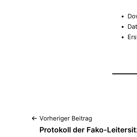
Do
Da
Er
Beitrags-
Vorheriger Beitrag
Protokoll der Fako-Leitersi