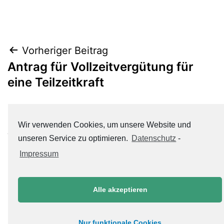
Beitrags-
Vorheriger Beitrag
Antrag für Vollzeitvergütung für
Navigation
eine Teilzeitkraft
Nächster Beitrag
Wir verwenden Cookies, um unsere Website und
Antrag für den Besuch einer
unseren Service zu optimieren.
Datenschutz
-
Fortbildung
Impressum
Alle akzeptieren
Nur funktionale Cookies