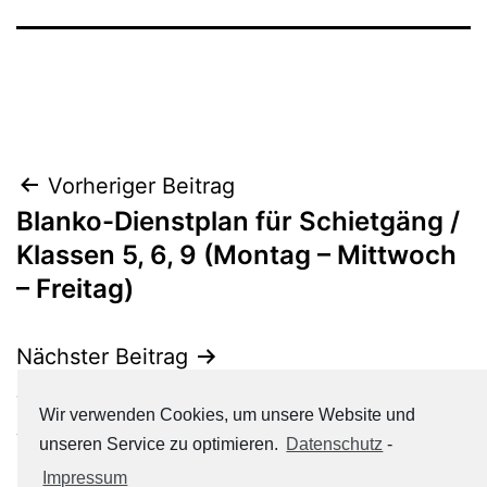
Beitrags-
Vorheriger Beitrag
Blanko-Dienstplan für Schietgäng /
Navigation
Klassen 5, 6, 9 (Montag – Mittwoch
– Freitag)
Nächster Beitrag
Jahresplan Ordnungsdienst in
Wir verwenden Cookies, um unsere Website und
Aufenthalts- und Arbeitsräumen
unseren Service zu optimieren.
Datenschutz
-
(StK MSS 10-12) SJ 2019-20
Impressum