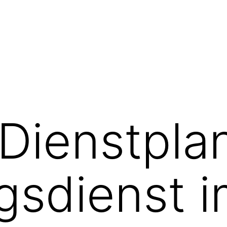
Dienstpla
sdienst i