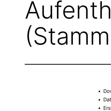
Aufenth
(Stamm
Do
Da
Er