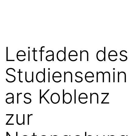
Zum
FGN
Inhalt
springen
Leitfaden des
Studiensemin
ars Koblenz
zur