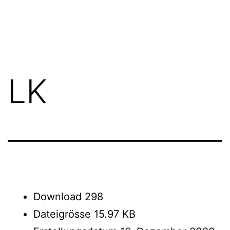
Zum
FGN
Inhalt
springen
LK
Download
298
Dateigrösse
15.97 KB