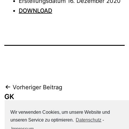
Erstellungsdatum
16. Dezember 2020
DOWNLOAD
Beitrags-
Vorheriger Beitrag
GK
Navigation
Wir verwenden Cookies, um unsere Website und
Nächster Beitrag
unseren Service zu optimieren.
Datenschutz
-
Sek. I und II
Impressum