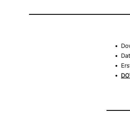
Do
Da
Er
DO