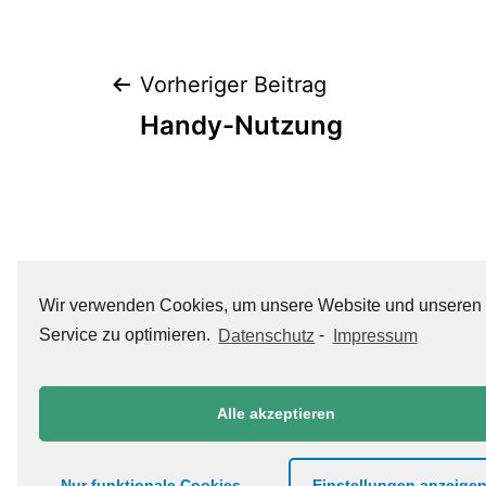
Beitrags-
Vorheriger Beitrag
Handy-Nutzung
Navigation
Wir verwenden Cookies, um unsere Website und unseren
Service zu optimieren.
Datenschutz
-
Impressum
Alle akzeptieren
Datenschutzerklärung
Nur funktionale Cookies
Einstellungen anzeige