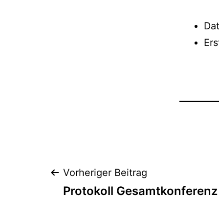
Da
Er
Beitrags-
Vorheriger Beitrag
Protokoll Gesamtkonferenz
Navigation