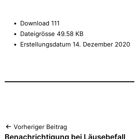
Download
111
Dateigrösse
49.58 KB
Erstellungsdatum
14. Dezember 2020
Beitrags-
Vorheriger Beitrag
Benachrichtigung bei Läusebefall