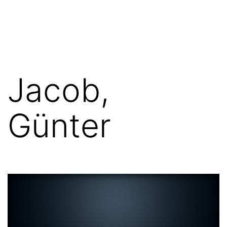
Zum
FGN
Inhalt
springen
Jacob,
Günter