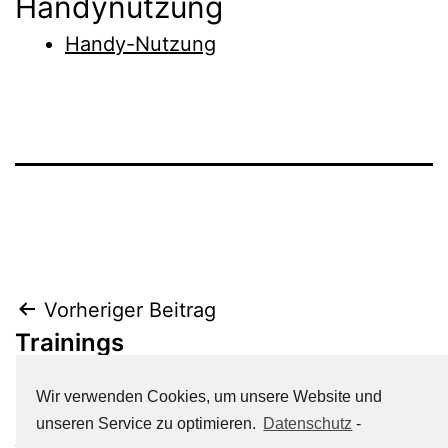
Handynutzung
Handy-Nutzung
Beitrags-
Vorheriger Beitrag
Trainings
Navigation
Wir verwenden Cookies, um unsere Website und
Nächster Beitrag
unseren Service zu optimieren.
Datenschutz
-
Angemessene Kleidung