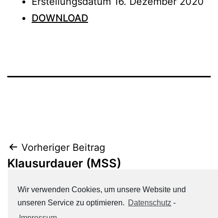
Erstellungsdatum
16. Dezember 2020
DOWNLOAD
Beitrags-
Vorheriger Beitrag
Klausurdauer (MSS)
Navigation
Wir verwenden Cookies, um unsere Website und
Nächster Beitrag
unseren Service zu optimieren.
Datenschutz
-
6
Impressum