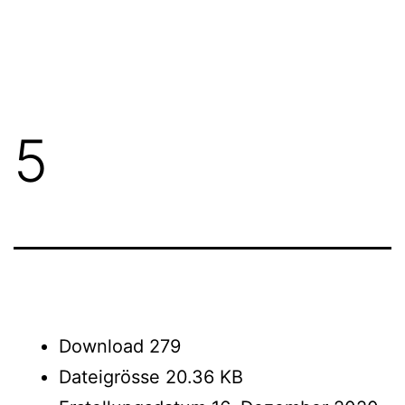
Zum
FGN
Inhalt
springen
5
Download
279
Dateigrösse
20.36 KB