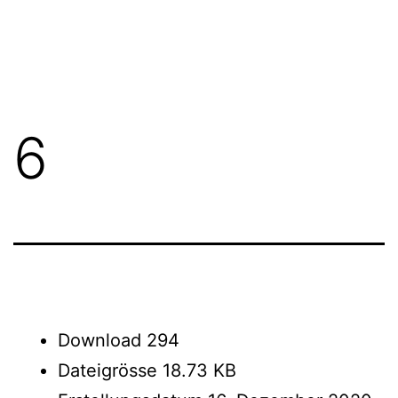
Zum
FGN
Inhalt
springen
6
Download
294
Dateigrösse
18.73 KB