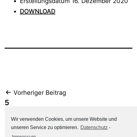
Erstellungsdatum
16. Dezember 2020
DOWNLOAD
Beitrags-
Vorheriger Beitrag
5
Navigation
Wir verwenden Cookies, um unsere Website und
Nächster Beitrag
unseren Service zu optimieren.
Datenschutz
-
7
Impressum